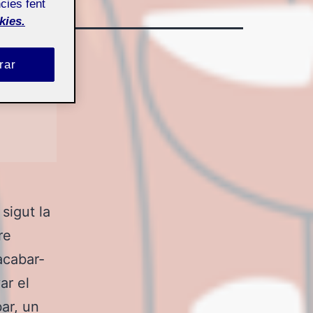
cies fent
kies.
rar
sigut la
re
acabar-
ar el
ar, un