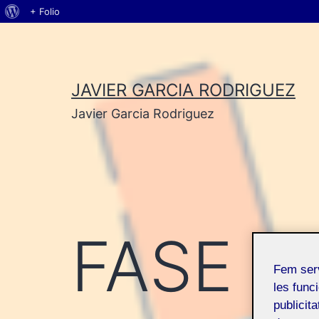
Quant
+ Folio
Vés
al
al
WordPress
contingut
JAVIER GARCIA RODRIGUEZ
Javier Garcia Rodriguez
FASE F
Fem ser
les funci
publicit