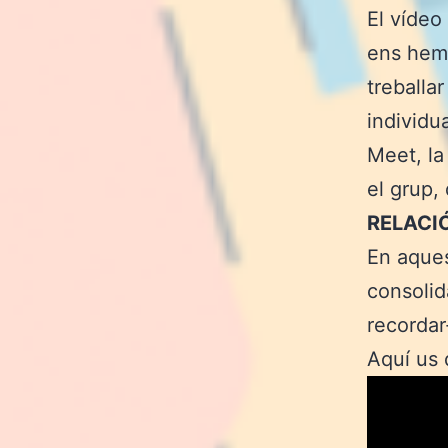
El vídeo
ens hem 
treballa
individu
Meet, la
el grup,
RELACI
En aques
consolid
recordar
Aquí us 
Reprodu
de