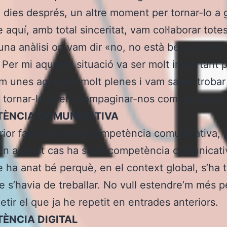
e dies després, un altre moment per tornar-lo a 
 aquí, amb total sinceritat, vam col·laborar tote
una anàlisi on vam dir «no, no està bé això i h
. Per mi aquesta situació va ser molt important 
im unes agendes molt plenes i vam saber troba
r tornar-lo a fer i compaginar-nos com un equip
ÈNCIA COMUNICATIVA
erior fase era molta competència comunicativa, 
 En aquest cas ha sigut competència comunicativ
 ha anat bé perquè, en el context global, s’ha t
ue s’havia de treballar. No vull estendre’m més 
etir el que ja he repetit en entrades anteriors.
ÈNCIA DIGITAL