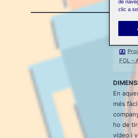
de naveg
clic a s
Pro
FOL - A
DIMENS
En aques
més fàci
companye
ho de ti
vídeo i 