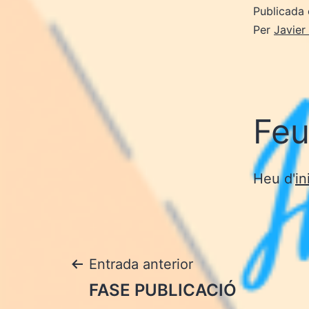
Publicada 
Per
Javier
Feu
Heu d'
in
Navegació
Entrada anterior
FASE PUBLICACIÓ