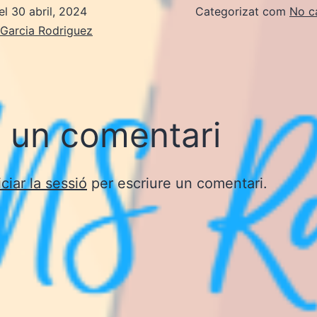
el
30 abril, 2024
Categorizat com
No c
 Garcia Rodriguez
 un comentari
iciar la sessió
per escriure un comentari.