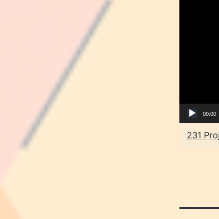
vídeo
00:00
231 Pro