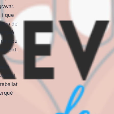
gravar.
s i que
o hem de
perquè
r un nou
 docent.
però
a oral.
reballat
perquè