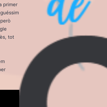
a primer
oguéssim
 però
gle
ès, tot
hem
per