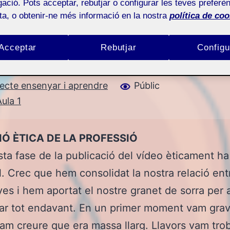
ació. Pots acceptar, rebutjar o configurar les teves preferèn
ota, o obtenir-ne més informació en la nostra
política de coo
Acceptar
Rebutjar
Configu
jecte ensenyar i aprendre
Públic
ula 1
IÓ ÈTICA DE LA PROFESSIÓ
ta fase de la publicació del vídeo èticament ha 
l. Crec que hem consolidat la nostra relació ent
s i hem aportat el nostre granet de sorra per 
rar tot endavant. En un primer moment vam grav
vam creure que era massa llarg. Llavors vam trob