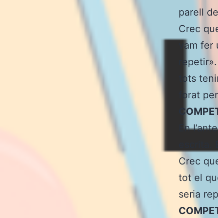
parell d
Crec que
vam fer 
repetir»
tots ten
forat pe
COMPET
En l’ant
escrita.
Crec que
tot el q
seria rep
COMPET