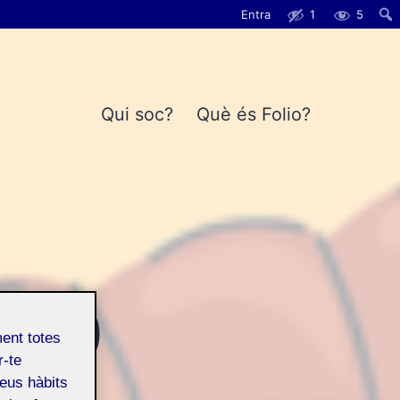
Entra
1
5
Qui soc?
Què és Folio?
DEO
ment totes
r-te
teus hàbits