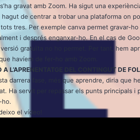
 s’ha gravat amb Zoom. Ha sigut una experiènci
hagut de centrar a trobar una plataforma on p
r tots tres. Per exemple canva permet gravar-ho
alment i després enganxar-ho. En el cas de Goo
 versió gratuïta no ho permet. Per tant, hem apr
 que havíem de fer-ho amb Zoom.
Ó A L’APRENENTATGE DEL CONTINGUT DE FOL
ta darrera fase, més que aprendre, diria que 
at. Ha servit per repassar els punts principals i 
-ho.
deixo el vídeo!
ctor