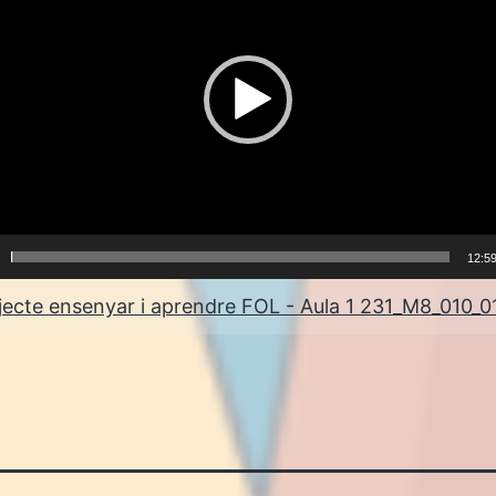
12:5
jecte ensenyar i aprendre FOL - Aula 1 231_M8_010_0