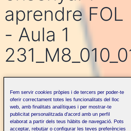
aprendre FOL
- Aula 1
231_M8_010_0
Projecte ensenyar i
Fem servir
cookies
pròpies i de tercers per poder-te
aprendre FOL – Aula 1
oferir correctament totes les funcionalitats del lloc
web, amb finalitats analítiques i per mostrar-te
publicitat personalitzada d'acord amb un perfil
elaborat a partir dels teus hàbits de navegació. Pots
acceptar, rebutjar o configurar les teves preferències