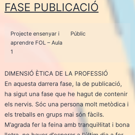
FASE PUBLICACIÓ
Projecte ensenyar i
Públic
aprendre FOL – Aula
1
DIMENSIÓ ÈTICA DE LA PROFESSIÓ
En aquesta darrera fase, la de publicació,
ha sigut una fase que he hagut de contenir
els nervis. Sóc una persona molt metòdica i
els treballs en grups mai són fàcils.
M’agrada fer la feina amb tranquil·litat i bona
lletra, no haver d’esperar a l’últim dia a fer-