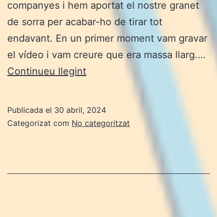
companyes i hem aportat el nostre granet
de sorra per acabar-ho de tirar tot
endavant. En un primer moment vam gravar
el vídeo i vam creure que era massa llarg.…
FASE
Continueu llegint
FINAL
–
Publicada el
30 abril, 2024
VÍDEO
Categorizat com
No categoritzat