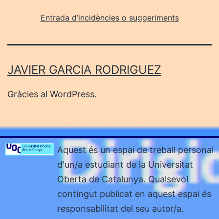
Entrada d’incidències o suggeriments
JAVIER GARCIA RODRIGUEZ
Gràcies al
WordPress
.
Aquest és un espai de treball personal
d'un/a estudiant de la Universitat
Oberta de Catalunya. Qualsevol
contingut publicat en aquest espai és
responsabilitat del seu autor/a.