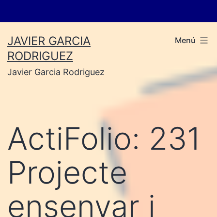
Vés
JAVIER GARCIA
Menú
al
RODRIGUEZ
contingut
Javier Garcia Rodriguez
ActiFolio:
231
Projecte
ensenyar i