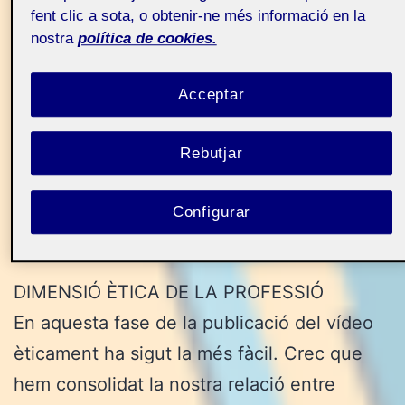
fent clic a sota, o obtenir-ne més informació en la
nostra
política de cookies.
FASE FINAL – VÍDEO
Acceptar
Rebutjar
Projecte ensenyar i
Públic
aprendre FOL – Aula
Configurar
1
DIMENSIÓ ÈTICA DE LA PROFESSIÓ
En aquesta fase de la publicació del vídeo
èticament ha sigut la més fàcil. Crec que
hem consolidat la nostra relació entre