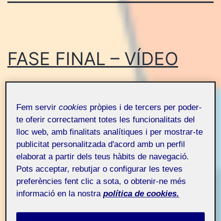
FASE FINAL – VÍDEO
Projecte ensenyar i
Públic
Fem servir
cookies
pròpies i de tercers per poder-
aprendre FOL – Aula
te oferir correctament totes les funcionalitats del
1
lloc web, amb finalitats analítiques i per mostrar-te
publicitat personalitzada d'acord amb un perfil
elaborat a partir dels teus hàbits de navegació.
DIMENSIÓ ÈTICA DE LA PROFESSIÓ
Pots acceptar, rebutjar o configurar les teves
preferències fent clic a sota, o obtenir-ne més
En aquesta fase de la publicació del vídeo
informació en la nostra
política de cookies.
èticament ha sigut la més fàcil. Crec que
hem consolidat la nostra relació entre