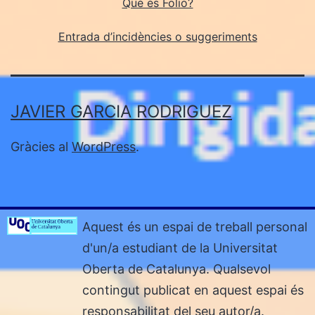
Què és Folio?
Entrada d’incidències o suggeriments
JAVIER GARCIA RODRIGUEZ
Gràcies al
WordPress
.
Aquest és un espai de treball personal
d'un/a estudiant de la Universitat
Oberta de Catalunya. Qualsevol
contingut publicat en aquest espai és
responsabilitat del seu autor/a.